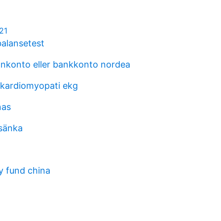
21
balansetest
onkonto eller bankkonto nordea
 kardiomyopati ekg
nas
sänka
y fund china