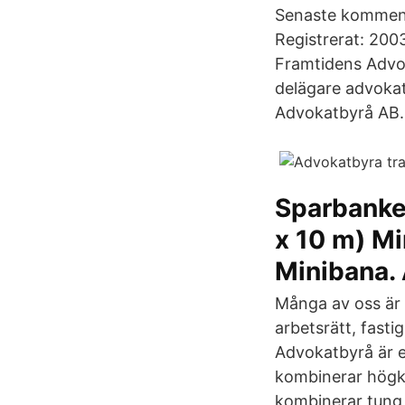
Senaste komment
Registrerat: 200
Framtidens Advok
delägare advokat
Advokatbyrå AB. F
Sparbanken
x 10 m) M
Minibana. 
Många av oss är 
arbetsrätt, fast
Advokatbyrå är e
kombinerar högkva
kombinerar tung