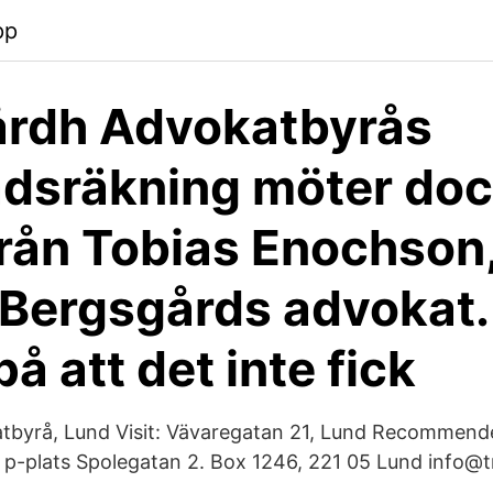
pp
årdh Advokatbyrås
dsräkning möter do
 från Tobias Enochson
Bergsgårds advokat.
å att det inte fick
tbyrå, Lund Visit: Vävaregatan 21, Lund Recommende
t p-plats Spolegatan 2. Box 1246, 221 05 Lund info@