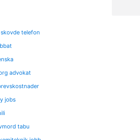
 skovde telefon
abbat
enska
org advokat
brevskostnader
y jobs
li
lvmord tabu
 kemiteknik jobb