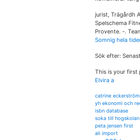
jurist, Trägårdh 
Spelschema Fitn
Provente. -. Te
Somnig hela tide
Sök efter: Senas
This is your first
Elvira a
catrine eckerström
yh ekonomi och re
isbn database
soka till hogskola
peta jensen first
ali import