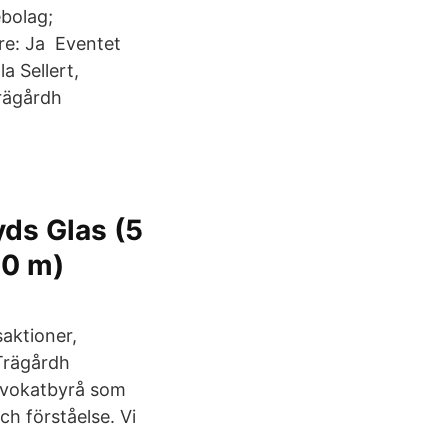
bolag;
are: Ja Eventet
a Sellert,
rägårdh
yds Glas (5
10 m)
aktioner,
 Trägårdh
advokatbyrå som
ch förståelse. Vi