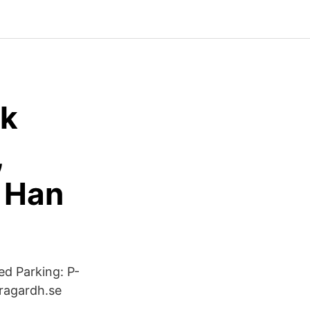
ck
,
 Han
d Parking: P-
tragardh.se