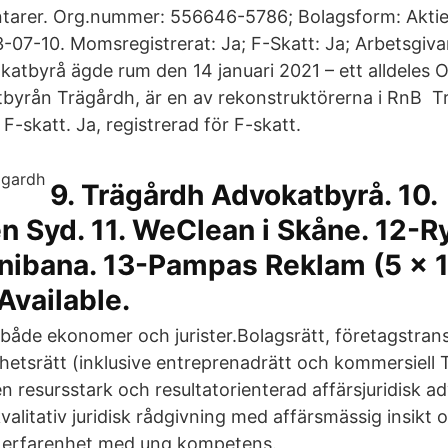
arer. Org.nummer: 556646-5786; Bolagsform: Aktie
3-07-10. Momsregistrerat: Ja; F-Skatt: Ja; Arbetsgiv
atbyrå ägde rum den 14 januari 2021 – ett alldeles Ol
byrån Trägårdh, är en av rekonstruktörerna i RnB T
-skatt. Ja, registrerad för F-skatt.
9. Trägårdh Advokatbyrå. 10.
 Syd. 11. WeClean i Skåne. 12-R
inibana. 13-Pampas Reklam (5 x 
Available.
både ekonomer och jurister.Bolagsrätt, företagstrans
ighetsrätt (inklusive entreprenadrätt och kommersiell
n resursstark och resultatorienterad affärsjuridisk 
litativ juridisk rådgivning med affärsmässig insikt o
 erfarenhet med ung kompetens.