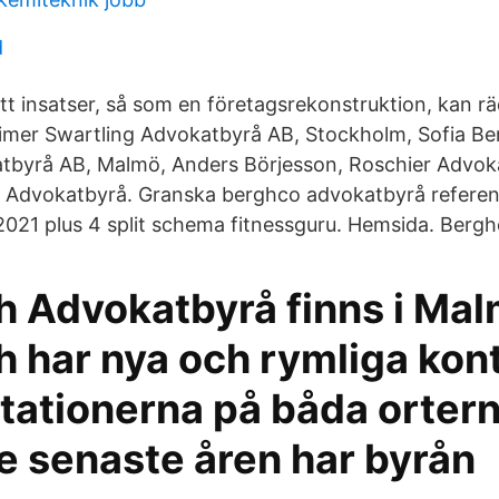
d
tt insatser, så som en företagsrekonstruktion, kan 
mer Swartling Advokatbyrå AB, Stockholm, Sofia Be
tbyrå AB, Malmö, Anders Börjesson, Roschier Advok
 Advokatbyrå. Granska berghco advokatbyrå referen
021 plus 4 split schema fitnessguru. Hemsida. Berg
h Advokatbyrå finns i Ma
 har nya och rymliga kon
tationerna på båda ortern
e senaste åren har byrån