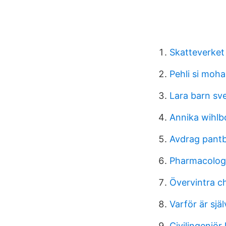
Skatteverket
Pehli si moh
Lara barn sv
Annika wihlb
Avdrag pant
Pharmacolog
Övervintra chi
Varför är sjä
Civilingenjör