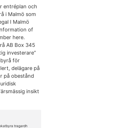
ör entréplan och
rå i Malmö som
Legal I Malmö
information of
mber here.
rå AB Box 345
ig investerare”
tbyrå för
lert, delägare på
ar på obestånd
uridisk
ärsmässig insikt