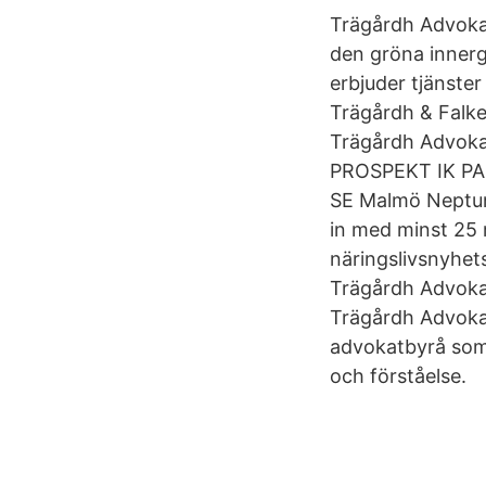
Trägårdh Advokat
den gröna inner
erbjuder tjänster
Trägårdh & Falke
Trägårdh Advoka
PROSPEKT IK PA
SE Malmö Neptuni
in med minst 25 
näringslivsnyhet
Trägårdh Advoka
Trägårdh Advokat
advokatbyrå som 
och förståelse.