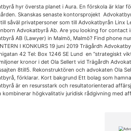
byrå hyr översta planet i Aura. En förskola är klar f
gården. Skanskas senaste kontorsprojekt Advokatby
 till såväl privatpersoner som till Advokatbyrån Linx 
nborn Advokatbyrå Ab. Are you looking for contact 
tbyrå AB (Lawyer) in Malmö, Malmö? Find phone nu
NTERN I KONKURS 19 juni 2019 Trägårdh Advokatby
gatan 42 Tel: Box 1246 SE Lund en ”strategiskt vikt
miljoner kronor i det Ola Sellert vid Trägårdh Advoka
ssajten 8till5. Rekonstruktören och advokaten Ola Sel
tbyrå, förklarar. Kort bakgrund Ett bolag som hamn
byrå är en resursstark och resultatorienterad affärsj
kombinerar högkvalitativ juridisk rådgivning med aff