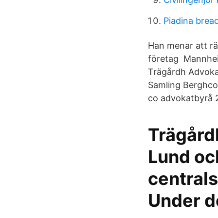
Piadina brea
Han menar att rä
företag Mannhei
Trägårdh Advoka
Samling Berghco
co advokatbyrå 2
Trägård
Lund och
centrals
Under d