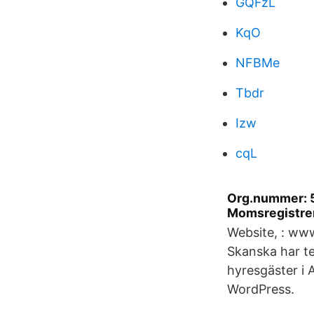
GQFzL
KqO
NFBMe
Tbdr
Izw
cqL
Org.nummer: 5
Momsregistrera
Website, : www
Skanska har t
hyresgäster i 
WordPress.