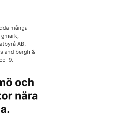
rädda många
rgmark,
atbyrå AB,
s and bergh &
hco 9.
lmö och
tor nära
a.