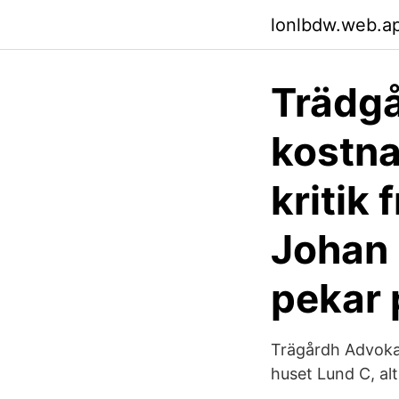
lonlbdw.web.a
Trädg
kostna
kritik
Johan 
pekar p
Trägårdh Advoka
huset Lund C, al