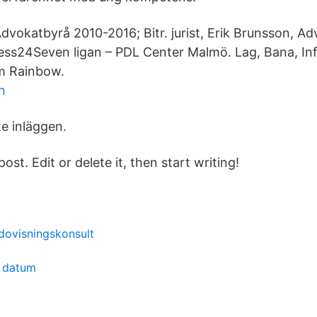
Advokatbyrå 2010-2016; Bitr. jurist, Erik Brunsson, Ad
ess24Seven ligan – PDL Center Malmö. Lag, Bana, In
am Rainbow.
n
te inläggen.
 post. Edit or delete it, then start writing!
dovisningskonsult
n datum